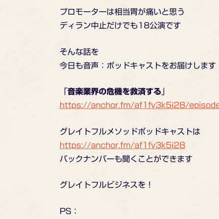
プロモーターは相当胃が痛いと思う
ディラン中止だけでも18公演です
そんな話を
今日も音声：ポッドキャストをお届けします
「
音楽業界の危機を救済する
」
https://anchor.fm/af1fv3k5i28/episod
グレイトフルメソッドポッドキャストは
https://anchor.fm/af1fv3k5i28
バックナンバーも聞くことができます
グレイトフルビジネスを！
PS：