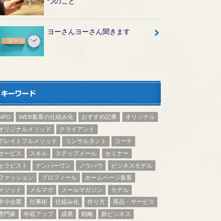
つのこと
ヨーさんヨーさん聞きます
キーワード
NPO
WEB集客の仕組み化
おすすめ記事
オリジナル
オリジナルメソッド
クライアント
グレイトフルメソッド
コンサルタント
コーチ
サービス
スキル
ステップメール
セミナー
セラピスト
ナンバーワン
ノウハウ
ビジネスモデル
ファッション
プロフィール
ホームページ集客
メソッド
メルマガ
メールマガジン
モデル
中小企業
仕事術
仕組み化
作り方
商品・サービス
専門家
年収アップ
成果
戦略
新ビジネス