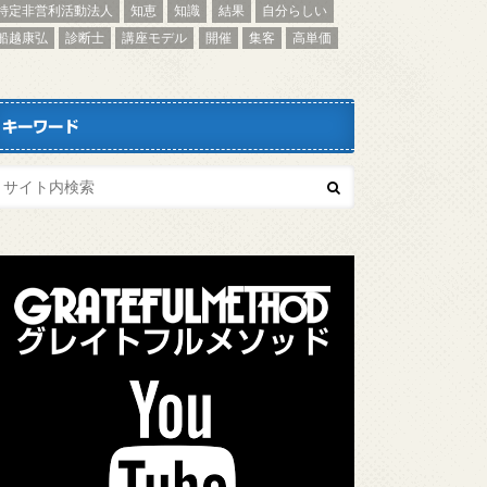
特定非営利活動法人
知恵
知識
結果
自分らしい
船越康弘
診断士
講座モデル
開催
集客
高単価
キーワード