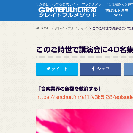
いかみはいってる公式サイト プラチナメソッドと仕組み化を神
選ばれる理由
Reason
HOME
グレイトフルメソッド
このご時世で講演会に40名
このご時世で講演会に40名
ツイート
シェア
「
音楽業界の危機を救済する
」
https://anchor.fm/af1fv3k5i28/episod