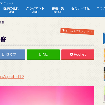
プロデュース
提供の流れ
クライアント
書籍一覧
セミナー情報
コラ
Offer
Client
booklist
サービス
ご質問
HP事例
集客
グレイトフルメソッド
集客
はてブ
Pocket
es/ep-ebid17