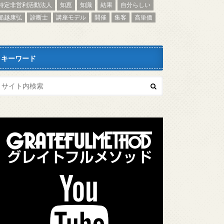
特定非営利活動法人
知恵
知識
結果
自分らしい
船越康弘
診断士
講座モデル
開催
集客
高単価
キーワード