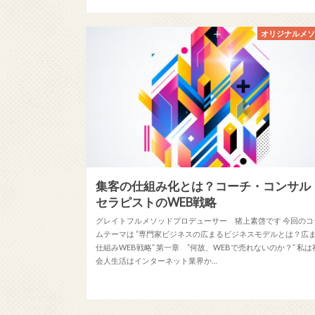
オリジナルメ
集客の仕組み化とは？コーチ・コンサル
セラピストのWEB戦略
グレイトフルメソッドプロデューサー 猪上素啓です 今回のコ
ムテーマは ”専門家ビジネスの広まるビジネスモデルとは？広
仕組みWEB戦略” 第一章 ”何故、WEBで売れないのか？” 私は
会人生活はインターネット業界か…