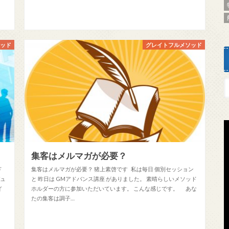
ソッド
グレイトフルメソッド
集客はメルマガが必要？
ド
集客はメルマガが必要？ 猪上素啓です 私は毎日 個別セッション
デュ
と 昨日は GMアドバンス講座 がありました。 素晴らしいメソッド
イ
ホルダーの方に参加いただいています。 こんな感じです。 あな
たの集客は調子…