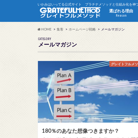
いかみはいってる公式サイト プラチナメソッドと仕組み化を神
選ばれる理由
Reason
HOME
集客
ホームページ戦略
メールマガジン
CATEGORY
メールマガジン
グレイトフルメ
180％のあなた想像つきますか？