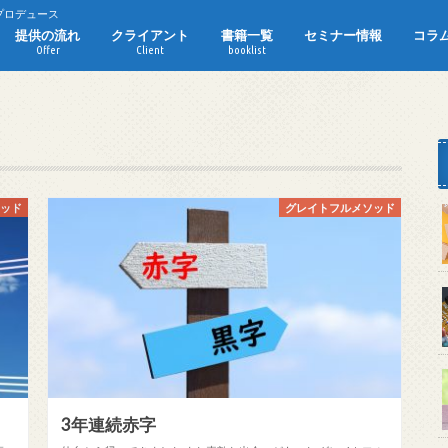
プロデュース
提供の流れ
クライアント
書籍一覧
セミナー情報
コラ
Offer
Client
booklist
サービス
ご質問
HP事例
ソッド
グレイトフルメソッド
3年連続赤字