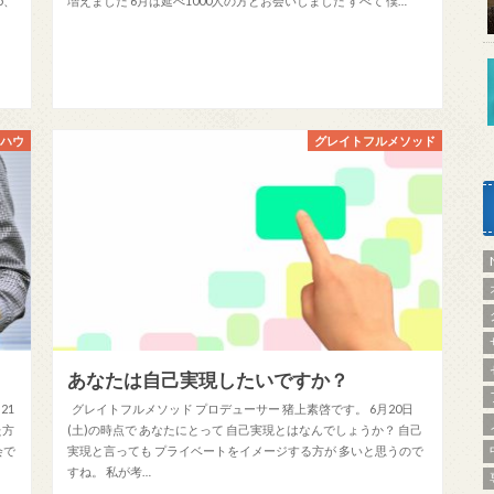
5、
増えました 6月は延べ1000人の方とお会いしました すべて 僕…
ウハウ
グレイトフルメソッド
あなたは自己実現したいですか？
21
グレイトフルメソッド プロデューサー 猪上素啓です。 6月20日
た方
(土)の時点で あなたにとって 自己実現とはなんでしょうか？ 自己
会で
実現と言っても プライベートをイメージする方が 多いと思うので
すね。 私が考…