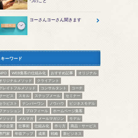
つのこと
ヨーさんヨーさん聞きます
キーワード
NPO
WEB集客の仕組み化
おすすめ記事
オリジナル
オリジナルメソッド
クライアント
グレイトフルメソッド
コンサルタント
コーチ
サービス
スキル
ステップメール
セミナー
セラピスト
ナンバーワン
ノウハウ
ビジネスモデル
ファッション
プロフィール
ホームページ集客
メソッド
メルマガ
メールマガジン
モデル
中小企業
仕事術
仕組み化
作り方
商品・サービス
専門家
年収アップ
成果
戦略
新ビジネス