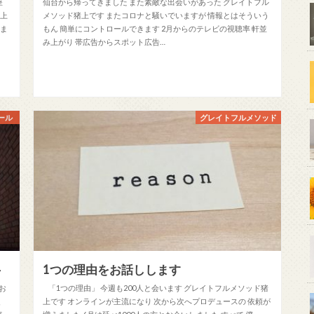
座
仙台から帰ってきました また素敵な出会いがあった グレイトフル
猪上
メソッド猪上です またコロナと騒いでいますが 情報とはそういう
いま
もん 簡単にコントロールできます 2月からのテレビの視聴率 軒並
み上がり 帯広告からスポット広告…
ール
グレイトフルメソッド
4
1つの理由をお話しします
お
「1つの理由」 今週も200人と会います グレイトフルメソッド猪
、
上です オンラインが主流になり 次から次へプロデュースの 依頼が