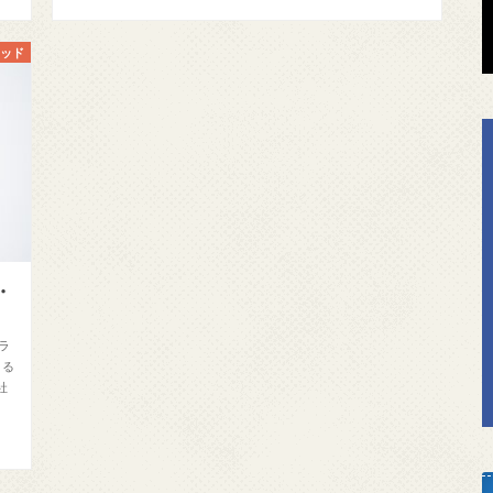
ソッド
・
ラ
まる
社