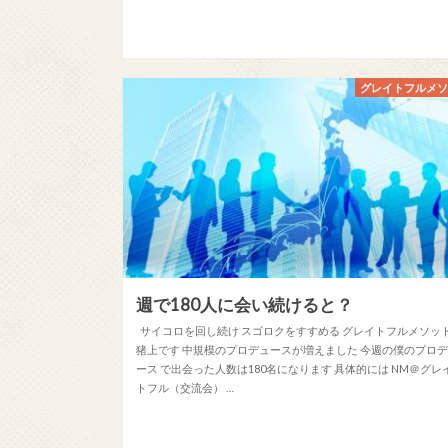
グレイトフルメ
週で180人に会い続けると？
サイコロを回し続け スゴロクをすすめる グレイトフルメソッ
猪上です 中規模のプロデュースが増えました 今週の僕のプロ
ース で出会った人数は180名になります 具体的には NM＠グレ
トフル（交流会） …