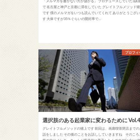
「メルマガを書かない方が儲かる」 プロデュースしていた3講
で 名古屋と神戸と京都に滞在していた グレイトフルメソッド
です 僕のメルマガをいつも読んでいてくれて ありがとうござ
す 大体ですが35％ぐらいの開封率で…
プロフィ
選択肢のある起業家に変わるために Vol.
グレイトフルメソッドの猪上です 前回は、画廊喫茶閉店までの
話をしました その後のことをお話ししていきますね そのころ