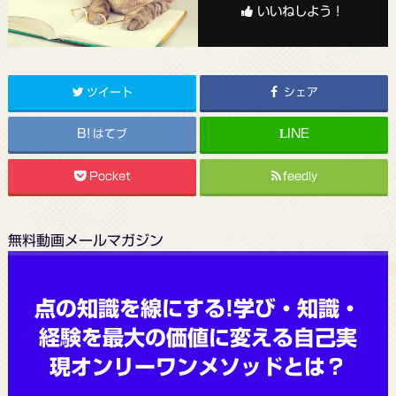
いいねしよう！
ツイート
シェア
はてブ
Pocket
feedly
無料動画メールマガジン
点の知識を線にする!学び・知識・
経験を最大の価値に変える自己実
現オンリーワンメソッドとは？