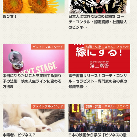
おひさ！
日本人は世界で5位の勤勉さ コー
チ・コンサル・認定講師・社団法人
のビジネ…
グレイトフルメソッド
知識・知恵・スキル・ノウハウ
本当にやりたいことを実現する振り
電子書籍リリース！コーチ・コンサ
子の法則 快の人生ラインに変わる
ル・セラピスト・専門家の為の点の
方法8
知識を線…
グレイトフルメソッド
知識・知恵・スキル・ノウハウ
中毒者、ビジネス？
6本の映画から学ぶ「ビジネスの意