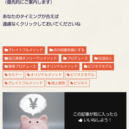
（優先的にご案内します）
あなたのタイミングが合えば
遠慮なくクリックしておいてくださいね
グレイトフルメソッド
点の知識を線にする
自己実現オンリーワンメソッド
プロデュース
社団法人
著者プロデュース
オリジナルメソッド
ビジネスモデル
セミナー
オリジナルメソッド
ビジネスモデル
グレイトフルメソッド
猪上素啓
ビジネス
この記事が気に入ったら
いいねしよう！