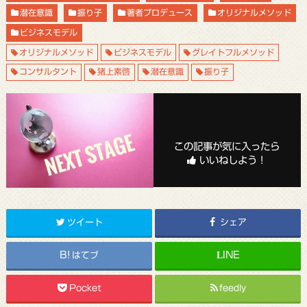
潜在意識
振り子
著者プロデュース
オリジナルメソッド
ビジネスモデル
オリジナルメソッド
ビジネスモデル
グレイトフルメソッド
コンサルタント
猪上素啓
潜在意識
振り子
この記事が気に入ったら
いいねしよう！
ツイート
シェア
はてブ
Pocket
feedly