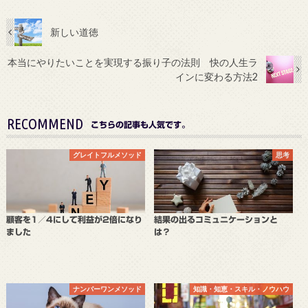
新しい道徳
本当にやりたいことを実現する振り子の法則 快の人生ラ
インに変わる方法2
RECOMMEND
こちらの記事も人気です。
グレイトフルメソッド
思考
顧客を1／4にして利益が2倍になり
結果の出るコミュニケーションと
ました
は？
ナンバーワンメソッド
知識・知恵・スキル・ノウハウ