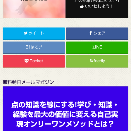
この記事が気に入ったら
いいねしよう！
ツイート
シェア
はてブ
Pocket
feedly
無料動画メールマガジン
点の知識を線にする!学び・知識・
経験を最大の価値に変える自己実
現オンリーワンメソッドとは？